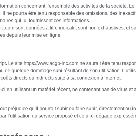
formation concernant l’ensemble des activités de la société. Le p
s, il ne pourra être tenu responsable des omissions, des inexact
enaires qui lui fournissent ces informations.
c.com sont données à titre indicatif, sont non exhaustives, et so
es depuis leur mise en ligne.
ript. Le site https://www.acgb-inc.com ne saurait être tenu resp
ou de quelque dommage subi résultant de son utilisation. L’utili
coûts directs ou indirects suite à sa connexion à Internet.
ci en utilisant un matériel récent, ne contenant pas de virus et
t préjudice qu’il pourrait subir ou faire subir, directement ou i
 par l’utilisation du service proposé et celui-ci dégage expres